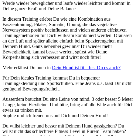
Werde wieder beweglicher und laufe wieder leichter und komm‘ in
Deine ganze Kraft und Deine Balance.
In diesem Training erlebst Du wie eine Kombination aus
Faszientraining, Pilates, Somatic, Übung, die das vegetative
Nervensystem positiv beeinflussen und vielen anderen effektiven
Trainingsmethoden für Dich wirksam kombiniert werden. Draussen
an der Luft und später alleine einfach beim Spazierengehen mit
Deinem Hund. Ganz nebenbei gewinnst Du wieder mehr
Beweglichkeit, kannst besser werfen, spürst wie Deine
Körperhaltung sich verbessert und wirst noch fitter!
Mehr erfährst Du auch in
Dein Hund ist fit – bist Du es auch?
Für Dein ideales Training kommst Du in bequemer
Trainingskleidung und Sportschuhen. Eine Jeans o.ä. lässt Dir nicht
genügend Bewegungsfreiheit.
Ausserdem brauchst Du eine Leine von mind. 3 oder besser 5 Meter
Länge, keine Flexileine. Und bitte, bring auf alle Fälle auch für Dich
etwas zu trinken mit.
Sophie und ich freuen uns auf Dich und Deinen Hund!
Du willst leichter und besser mit Deinem Hund gassigehen? Du
willst nicht das schlechtere Fitness-Level in Eurem Team haben?