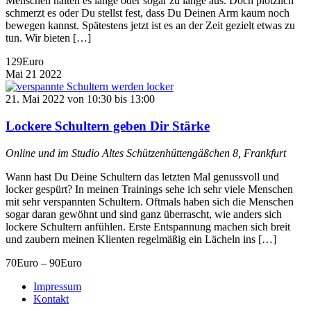
Menschen halten es lange oder sogar zu lange aus. Doch plötzlich
schmerzt es oder Du stellst fest, dass Du Deinen Arm kaum noch
bewegen kannst. Spätestens jetzt ist es an der Zeit gezielt etwas zu
tun. Wir bieten […]
129Euro
Mai
21
2022
21. Mai 2022 von 10:30
bis
13:00
Lockere Schultern geben Dir Stärke
Online und im Studio
Altes Schützenhüttengäßchen 8, Frankfurt
Wann hast Du Deine Schultern das letzten Mal genussvoll und
locker gespürt? In meinen Trainings sehe ich sehr viele Menschen
mit sehr verspannten Schultern. Oftmals haben sich die Menschen
sogar daran gewöhnt und sind ganz überrascht, wie anders sich
lockere Schultern anfühlen. Erste Entspannung machen sich breit
und zaubern meinen Klienten regelmäßig ein Lächeln ins […]
70Euro – 90Euro
Impressum
Kontakt