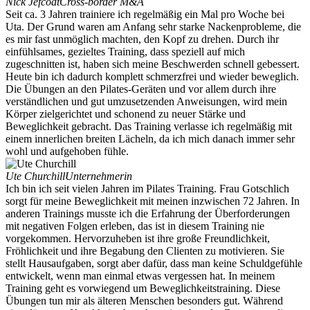
Nick Jefcoat
Cross-border M&A
Seit ca. 3 Jahren trainiere ich regelmäßig ein Mal pro Woche bei
Uta. Der Grund waren am Anfang sehr starke Nackenprobleme, die
es mir fast unmöglich machten, den Kopf zu drehen. Durch ihr
einfühlsames, gezieltes Training, dass speziell auf mich
zugeschnitten ist, haben sich meine Beschwerden schnell gebessert.
Heute bin ich dadurch komplett schmerzfrei und wieder beweglich.
Die Übungen an den Pilates-Geräten und vor allem durch ihre
verständlichen und gut umzusetzenden Anweisungen, wird mein
Körper zielgerichtet und schonend zu neuer Stärke und
Beweglichkeit gebracht. Das Training verlasse ich regelmäßig mit
einem innerlichen breiten Lächeln, da ich mich danach immer sehr
wohl und aufgehoben fühle.
Ute Churchill
Unternehmerin
Ich bin ich seit vielen Jahren im Pilates Training. Frau Gotschlich
sorgt für meine Beweglichkeit mit meinen inzwischen 72 Jahren. In
anderen Trainings musste ich die Erfahrung der Überforderungen
mit negativen Folgen erleben, das ist in diesem Training nie
vorgekommen. Hervorzuheben ist ihre große Freundlichkeit,
Fröhlichkeit und ihre Begabung den Clienten zu motivieren. Sie
stellt Hausaufgaben, sorgt aber dafür, dass man keine Schuldgefühle
entwickelt, wenn man einmal etwas vergessen hat. In meinem
Training geht es vorwiegend um Beweglichkeitstraining. Diese
Übungen tun mir als älteren Menschen besonders gut. Während